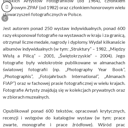
Polskich Artystów Fotografików (od 1964), członkiem
honorowym ZPAF (od 1982) oraz członkiem honorowym wielu
stowarzyszeń fotograficznych w Polsce.
Jest autorem ponad 250 wystaw indywidualnych, ponad 600
razy eksponował fotografie na wystawach w kraju i za granicą,
otrzymał liczne medale, nagrody i dyplomy. Wydał kilkanaście
albumów indywidualnych (w tym: „Struktury” – 1982, „Między
Wisłą a Pilicą” – 2001, „Świętokrzyskie” – 2004). Jego
fotografie były wielokrotnie publikowane w almanachach
światowej fotografii (np. „Photography Year Book”,
„Photographis”, „Fotojahrbuch International”, „Almanach
FIAP”) oraz w fachowej prasie fotograficznej w wielu krajach.
Fotografie Artysty znajdują się w kolekcjach prywatnych oraz
w zbiorach muzealnych.
Opublikował ponad 600 tekstów, opracowań krytycznych,
recenzji i wstępów do katalogów wystaw (w tym: prace
zwarte, monografie i prace źródłowe). Wśród prac