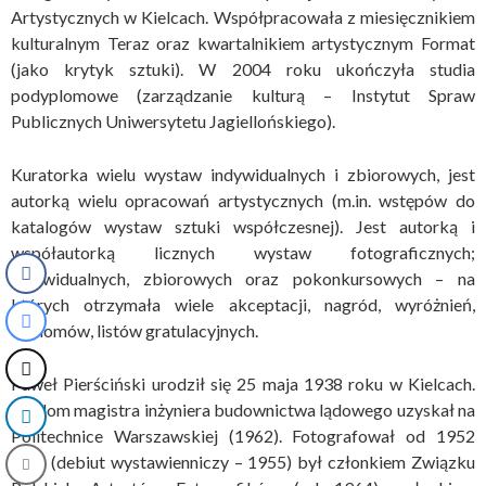
Artystycznych w Kielcach. Współpracowała z miesięcznikiem
kulturalnym Teraz oraz kwartalnikiem artystycznym Format
(jako krytyk sztuki). W 2004 roku ukończyła studia
podyplomowe (zarządzanie kulturą – Instytut Spraw
Publicznych Uniwersytetu Jagiellońskiego).
Kuratorka wielu wystaw indywidualnych i zbiorowych, jest
autorką wielu opracowań artystycznych (m.in. wstępów do
katalogów wystaw sztuki współczesnej). Jest autorką i
współautorką licznych wystaw fotograficznych;
indywidualnych, zbiorowych oraz pokonkursowych – na
których otrzymała wiele akceptacji, nagród, wyróżnień,
dyplomów, listów gratulacyjnych.
Paweł Pierściński urodził się 25 maja 1938 roku w Kielcach.
Dyplom magistra inżyniera budownictwa lądowego uzyskał na
Politechnice Warszawskiej (1962). Fotografował od 1952
roku (debiut wystawienniczy – 1955) był członkiem Związku