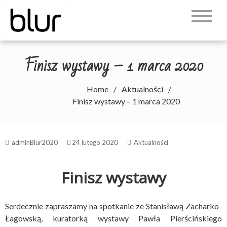
Skip
to
WARMIŃSKO-
Zapraszamy
content
MAZURSKIE
Finisz wystawy – 1 marca 2020
STOWARZYSZENIE
FOTOGRAFICZNE "BLUR"
Home
Aktualności
Finisz wystawy – 1 marca 2020
adminBlur2020
24 lutego 2020
Aktualności
Finisz wystawy
Serdecznie zapraszamy na spotkanie ze Stanisławą Zacharko-
Łagowską, kuratorką wystawy Pawła Pierścińskiego